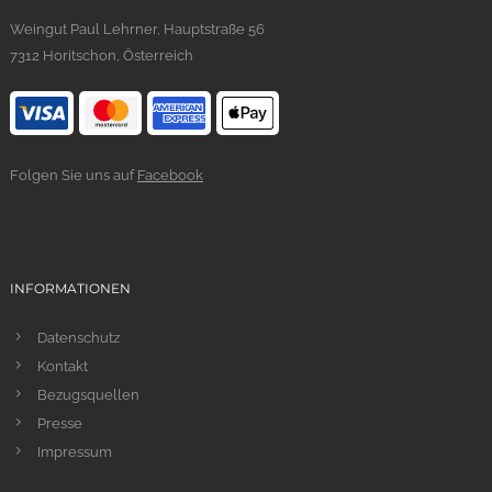
i
:
s
€
Weingut Paul Lehrner, Hauptstraße 56
w
2
7312 Horitschon, Österreich
a
4
r
2
:
.
€
0
2
0
8
.
Folgen Sie uns auf
Facebook
9
.
0
0
INFORMATIONEN
Datenschutz
Kontakt
Bezugsquellen
Presse
Impressum