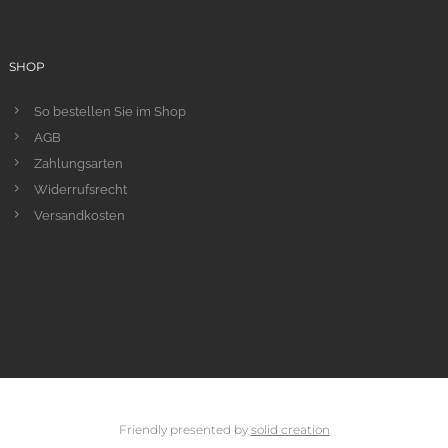
SHOP
So bestellen Sie im Shop
AGB
Zahlungsarten
Widerrufsrecht
Versandkosten
Friendly presented by
solid creation