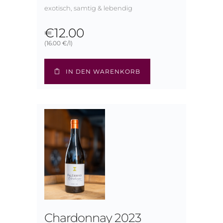
exotisch, samtig & lebendig
€
12.00
(16.00 €/l)
IN DEN WARENKORB
Chardonnay 2023