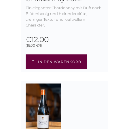
Ein eleganter Chardonnay mit Duft nach
Blütenhonig und Holunderblüte,
cremiger Textur und kraftvollem
Charakter.
€
12.00
(16.00 €/l)
IN DEN WARENKORB