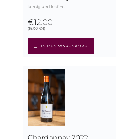
kernig und kraftvoll
€
12.00
(16.00 €/l)
IN DEN WARENKORB
Chardonnay 2022