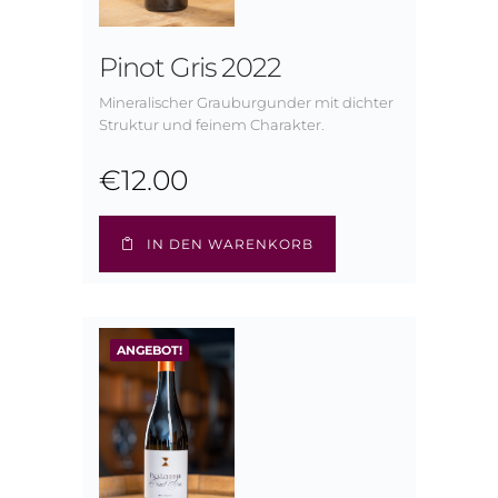
Pinot Gris 2022
Mineralischer Grauburgunder mit dichter
Struktur und feinem Charakter.
€
12.00
IN DEN WARENKORB
ANGEBOT!