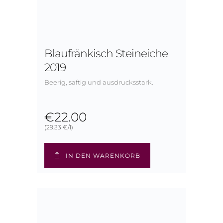
Blaufränkisch Steineiche
2019
Beerig, saftig und ausdrucksstark.
€
22.00
(29.33 €/l)
IN DEN WARENKORB