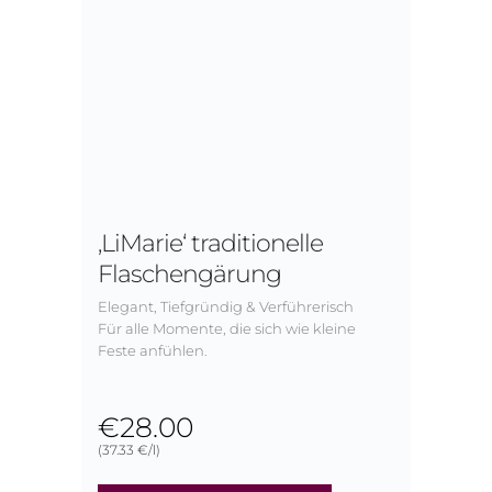
‚LiMarie‘ traditionelle
Flaschengärung
Elegant, Tiefgründig & Verführerisch
Für alle Momente, die sich wie kleine
Feste anfühlen.
€
28.00
(37.33 €/l)