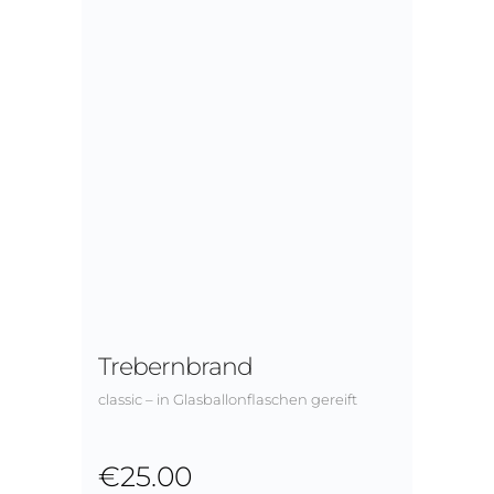
Trebernbrand
classic – in Glasballonflaschen gereift
€
25.00