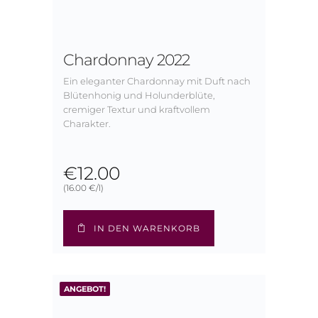
Chardonnay 2022
Ein eleganter Chardonnay mit Duft nach
Blütenhonig und Holunderblüte,
cremiger Textur und kraftvollem
Charakter.
€
12.00
(16.00 €/l)
IN DEN WARENKORB
ANGEBOT!