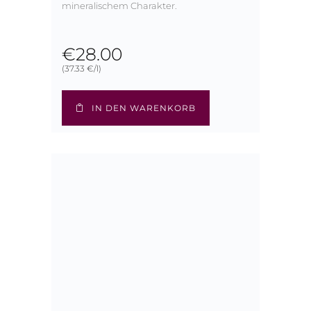
mineralischem Charakter.
€
28.00
(37.33 €/l)
IN DEN WARENKORB